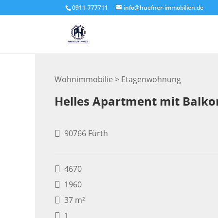
Inhalt
0911-777711
info@huefner-immobilien.de
springen
Wohnimmobilie > Etagenwohnung
Helles Apartment mit Balkon
90766 Fürth
4670
1960
37 m²
1