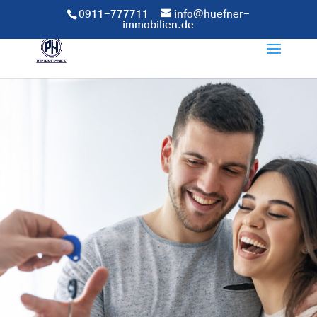
Inhalt
0911-777711
info@huefner-
springen
immobilien.de